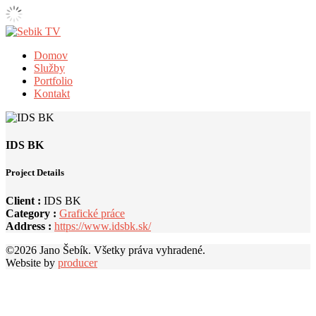
Domov
Služby
Portfolio
Kontakt
IDS BK
Project Details
Client :
IDS BK
Category :
Grafické práce
Address :
https://www.idsbk.sk/
©
2026 Jano Šebík. Všetky práva vyhradené.
Website by
producer